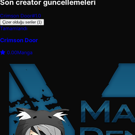
Son creator guncellemeleri
Crimson Door
#1.0
Çizer olduğu seriler (1)
Tamamlandı
Crimson Door
0.00
Manga