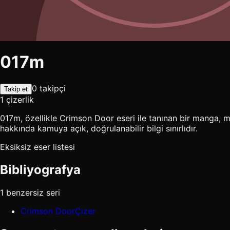
017m
0 takipçi
Takip et
1 çizerlik
017m, özellikle Crimson Door eseri ile tanınan bir manga, ma
hakkında kamuya açık, doğrulanabilir bilgi sınırlıdır.
Eksiksiz eser listesi
Bibliyografya
1 benzersiz seri
Crimson Door
Çizer