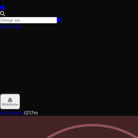
Giriş Yap
Bildirimler
Ana Sayfa
/
017m