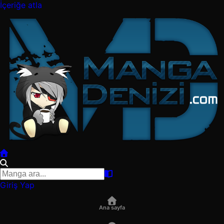
İçeriğe atla
Giriş Yap
Ana sayfa