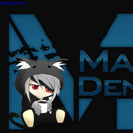
İçeriğe atla