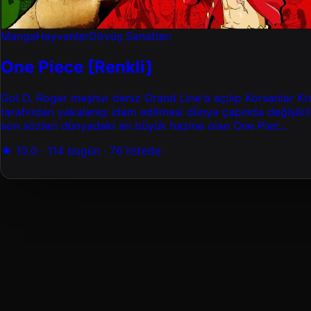
Manga
Hayvanlar
Dövüş Sanatları
One Piece [Renkli]
Gol D. Roger meşhur deniz Grand Line'a açılıp Korsanlar K
tarafından yakalanıp idam edilmesi dünya çapında değişikl
son sözleri dünyadaki en büyük hazine olan One Piec...
★ 10.0 · 114 bugün · 76 listede