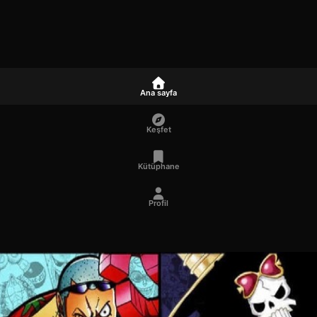
Ana sayfa
Keşfet
Kütüphane
Profil