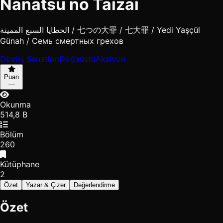
Nanatsu no Taizai
الخطايا السبع المميتة / 七つの大罪 / 七大罪 / Yedi Yaşçül
Günah / Семь смертных грехов
Dövüş Sanatları
Doğaüstü
Aksiyon
Puan
—
Okunma
514,8 B
Bölüm
260
Kütüphane
2
Özet
Yazar & Çizer
Değerlendirme
Özet