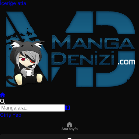
İçeriğe atla
Giriş Yap
Ana sayfa