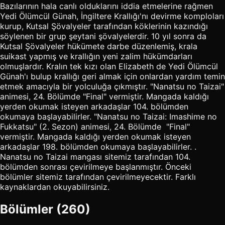
Bazılarının hala canlı olduklarını iddia etmelerine rağmen
Yedi Ölümcül Günah, İngiltere Krallığı'nı devirme komploları
kurup, Kutsal Şövalyeler tarafından köklerinin kazındığı
söylenen bir grup şeytani şövalyelerdir. 10 yıl sonra da
Kutsal Şövalyeler hükümete darbe düzenlemiş, krala
suikast yapmış ve krallığın yeni zalim hükümdarları
olmuşlardır. Kralın tek kızı olan Elizabeth de Yedi Ölümcül
Günah'ı bulup krallığı geri almak için onlardan yardım temin
etmek amacıyla bir yolculuğa çıkmıştır. "Nanatsu no Taizai"
animesi, 24. Bölümde "Final" vermiştir. Mangada kaldığı
yerden okumak isteyen arkadaşlar 104. bölümden
okumaya başlayabilirler. "Nanatsu no Taizai: Imashime no
Fukkatsu" (2. Sezon) animesi, 24. Bölümde "Final"
vermiştir. Mangada kaldığı yerden okumak isteyen
arkadaşlar 198. bölümden okumaya başlayabilirler. .
Nanatsu no Taizai mangası sitemiz tarafından 104.
bölümden sonrası çevirilmeye başlanmıştır. Önceki
bölümler sitemiz tarafından çevirilmeyecektir. Farklı
kaynaklardan okuyabilirsiniz.
Bölümler (260)