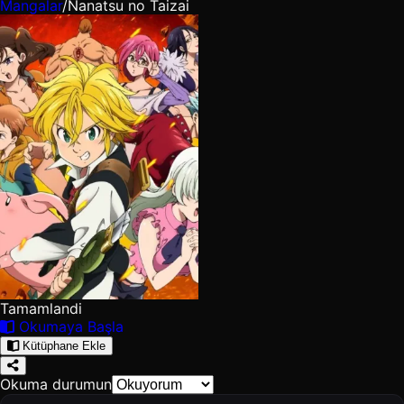
Mangalar
/
Nanatsu no Taizai
Tamamlandi
Okumaya Başla
Kütüphane Ekle
Okuma durumun