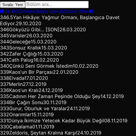
Sırala: Yeni
İlk Bölümden Başla
Son Bölüme Atla
346.5
Yan Hikâye: Yağmur Ormanı, Başlangıca Davet
Ediyor.
29.10.2020
346
Gökyüzü Gibi... [SON]
26.03.2020
345
Varisler
26.03.2020
344
Geleceğe
15.03.2020
343
Sonsuz Krallık
15.03.2020
342
Zafer Çığlığı
15.03.2020
341
Cath Palug
16.02.2020
340
Çünkü Seni Görmek İstedim
10.02.2020
339
Kaos'un Bir Parçası
22.01.2020
338
Elvada
17.01.2020
337
Merlin
27.12.2019
336
Kaos'un Kralı
24.12.2019
335
Cadının Her Zaman Peşinde Olduğu Şey
14.12.2019
334
Bir Çağın Sonu
30.11.2019
333
Gurur, Oburluk ve Yaralar
24.11.2019
332
Onarımlar
15.11.2019
331
Dünya İkimize Yetecek Kadar Büyük Değil
08.11.2019
330
Çabalama
01.11.2019
329
Zeldoris, Şeytan Kralına Karşı!
24.10.2019