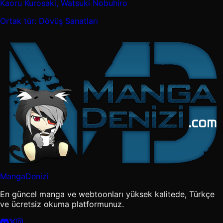
Kaoru Kurosaki, Watsuki Nobuhiro
Ortak tür: Dövüş Sanatları
MangaDenizi
En güncel manga ve webtoonları yüksek kalitede, Türkçe
ve ücretsiz okuma platformunuz.