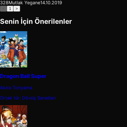
328
Mutlak Yegane
14.10.2019
<
1
>
Senin İçin Önerilenler
Dragon Ball Super
Akira Toriyama
Ortak tür: Dövüş Sanatları