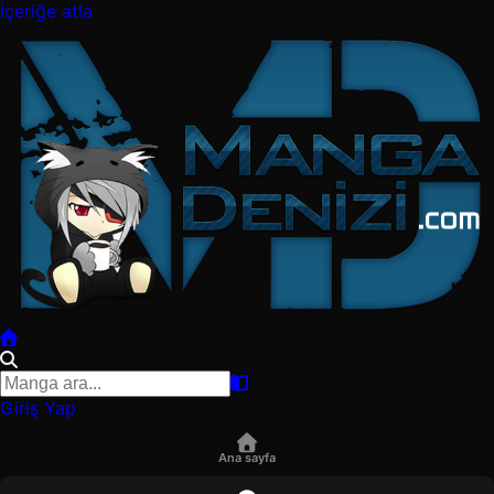
İçeriğe atla
Giriş Yap
Ana sayfa