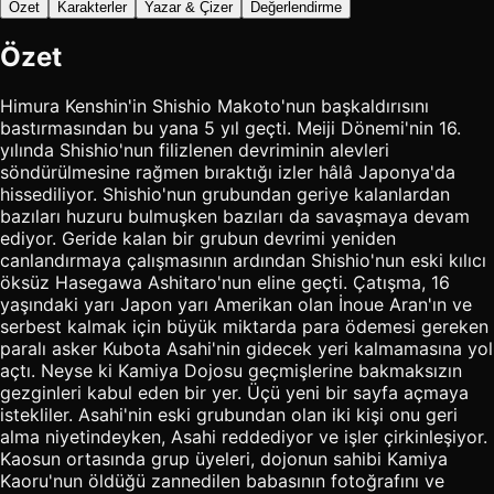
Özet
Karakterler
Yazar & Çizer
Değerlendirme
Özet
Himura Kenshin'in Shishio Makoto'nun başkaldırısını
bastırmasından bu yana 5 yıl geçti. Meiji Dönemi'nin 16.
yılında Shishio'nun filizlenen devriminin alevleri
söndürülmesine rağmen bıraktığı izler hâlâ Japonya'da
hissediliyor. Shishio'nun grubundan geriye kalanlardan
bazıları huzuru bulmuşken bazıları da savaşmaya devam
ediyor. Geride kalan bir grubun devrimi yeniden
canlandırmaya çalışmasının ardından Shishio'nun eski kılıcı
öksüz Hasegawa Ashitaro'nun eline geçti. Çatışma, 16
yaşındaki yarı Japon yarı Amerikan olan İnoue Aran'ın ve
serbest kalmak için büyük miktarda para ödemesi gereken
paralı asker Kubota Asahi'nin gidecek yeri kalmamasına yol
açtı. Neyse ki Kamiya Dojosu geçmişlerine bakmaksızın
gezginleri kabul eden bir yer. Üçü yeni bir sayfa açmaya
istekliler. Asahi'nin eski grubundan olan iki kişi onu geri
alma niyetindeyken, Asahi reddediyor ve işler çirkinleşiyor.
Kaosun ortasında grup üyeleri, dojonun sahibi Kamiya
Kaoru'nun öldüğü zannedilen babasının fotoğrafını ve