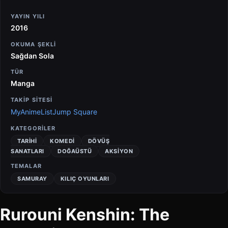
YAYIN YILI
2016
OKUMA ŞEKLI
Sağdan Sola
TÜR
Manga
TAKİP SİTESİ
MyAnimeList
Jump Square
KATEGORILER
TARIHI
KOMEDI
DÖVÜŞ
SANATLARI
DOĞAÜSTÜ
AKSIYON
TEMALAR
SAMURAY
KILIÇ OYUNLARI
Rurouni Kenshin: The