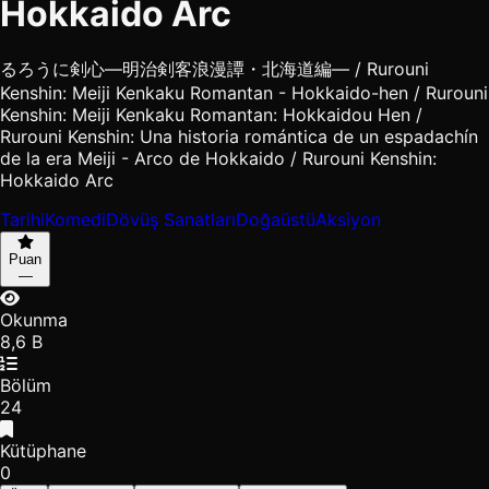
Hokkaido Arc
るろうに剣心―明治剣客浪漫譚・北海道編― / Rurouni
Kenshin: Meiji Kenkaku Romantan - Hokkaido-hen / Rurouni
Kenshin: Meiji Kenkaku Romantan: Hokkaidou Hen /
Rurouni Kenshin: Una historia romántica de un espadachín
de la era Meiji - Arco de Hokkaido / Rurouni Kenshin:
Hokkaido Arc
Tarihi
Komedi
Dövüş Sanatları
Doğaüstü
Aksiyon
Puan
—
Okunma
8,6 B
Bölüm
24
Kütüphane
0