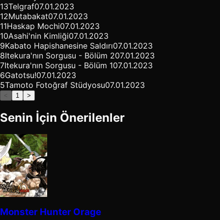
13
Telgraf
07.01.2023
12
Mutabakat
07.01.2023
11
Haskap Mochi
07.01.2023
10
Asahi'nin Kimliği
07.01.2023
9
Kabato Hapishanesine Saldırı
07.01.2023
8
Itekura'nın Sorgusu - Bölüm 2
07.01.2023
7
Itekura'nın Sorgusu - Bölüm 1
07.01.2023
6
Gatotsu!
07.01.2023
5
Tamoto Fotoğraf Stüdyosu
07.01.2023
<
1
>
Senin İçin Önerilenler
Monster Hunter Orage