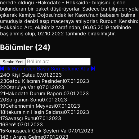
nerede olduğu -Hakodate - Hokkaido- bilgisini içinde
bulunduran bir paket düşürüyorlar. Sadece bu bilgiden yola
çıkarak Kamiya Dojosu'ndakiler Kaoru'nun babasını bulma
umuduyla denizi aşıp maceraya atılıyorlar. Rurouni Kenshin:
Hokkaido Arc, ekibimiz tarafından; 06.05.2019 tarihinde
başlanmış olup, 02.10.2022 tarihinde bırakılmıştır.
Bölümler (24)
Sırala: Yeni
İlk Bölümden Başla
Son Bölüme Atla
24
O Kişi Gatau!
07.01.2023
23
Gatou Kılıcının Peşinden!
07.01.2023
22
Otaru'ya Varış
07.01.2023
21
Hakodate Durum Raporu
07.01.2023
20
Sorgunun Sonu
07.01.2023
19
Cehennemin Meyvesi
07.01.2023
18
Itekura'nın Haşin Saldırısı
07.01.2023
17
Savaşçı Ruhu
07.01.2023
16
Sen!!!
07.01.2023
15
Konuşacak Çok Şeyleri Var
07.01.2023
14
Bir Araya Gelme
07.01.2023