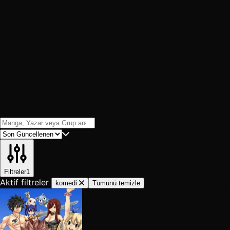
Filtreler
1
Aktif filtreler
komedi
Tümünü temizle