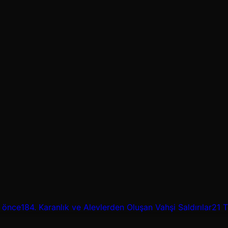
 önce
184.
Karanlık ve Alevlerden Oluşan Vahşi Saldırılar
21 