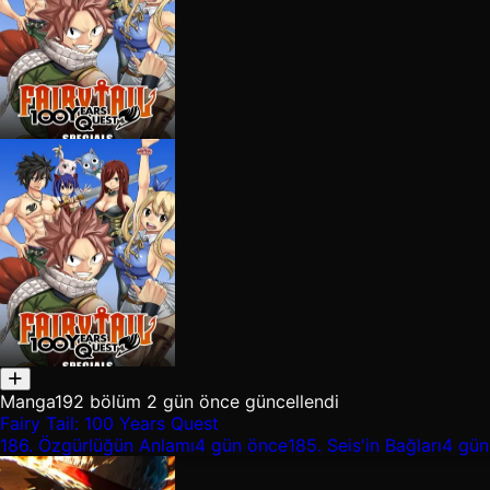
Manga
192 bölüm
2 gün önce güncellendi
Fairy Tail: 100 Years Quest
186.
Özgürlüğün Anlamı
4 gün önce
185.
Seis'in Bağları
4 gün