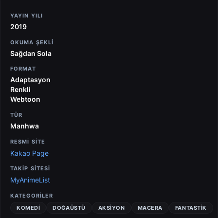
YAYIN YILI
2019
OKUMA ŞEKLI
Sağdan Sola
FORMAT
Adaptasyon
Renkli
Webtoon
TÜR
Manhwa
RESMİ SİTE
Kakao Page
TAKİP SİTESİ
MyAnimeList
KATEGORILER
KOMEDI
DOĞAÜSTÜ
AKSIYON
MACERA
FANTASTIK