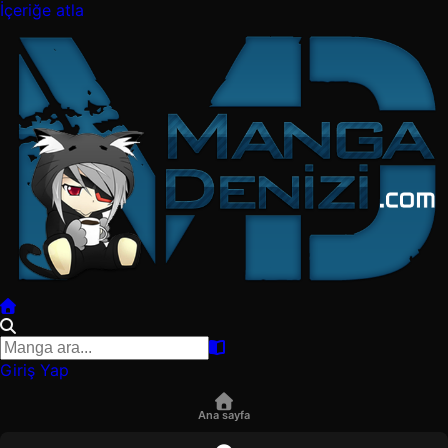
İçeriğe atla
Giriş Yap
Ana sayfa