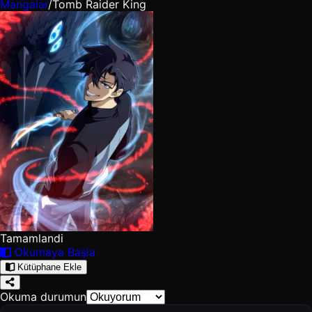
Mangalar
/
Tomb Raider King
Tamamlandi
Okumaya Başla
Kütüphane Ekle
Okuma durumun