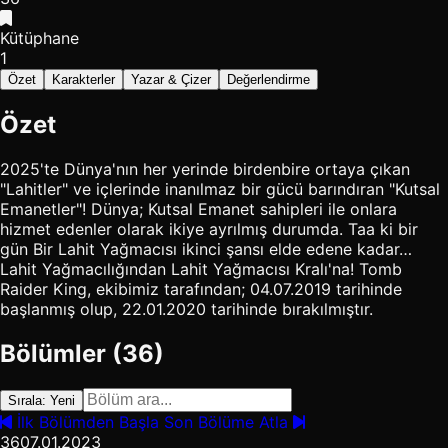
Kütüphane
1
Özet
Karakterler
Yazar & Çizer
Değerlendirme
Özet
2025'te Dünya'nın her yerinde birdenbire ortaya çıkan
"Lahitler" ve içlerinde inanılmaz bir gücü barındıran "Kutsal
Emanetler"! Dünya; Kutsal Emanet sahipleri ile onlara
hizmet edenler olarak ikiye ayrılmış durumda. Taa ki bir
gün Bir Lahit Yağmacısı ikinci şansı elde edene kadar…
Lahit Yağmacılığından Lahit Yağmacısı Kralı'na! Tomb
Raider King, ekibimiz tarafından; 04.07.2019 tarihinde
başlanmış olup, 22.01.2020 tarihinde bırakılmıştır.
Bölümler (36)
Sırala: Yeni
İlk Bölümden Başla
Son Bölüme Atla
36
07.01.2023