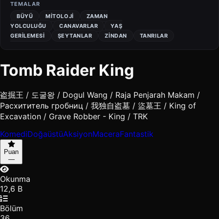
TEMALAR
BÜYÜ
MITOLOJI
ZAMAN
YOLCULUĞU
CANAVARLAR
YAŞ
GERILEMESI
ŞEYTANLAR
ZINDAN
TANRILAR
Tomb Raider King
盗掘王 / 도굴왕 / Dogul Wang / Raja Penjarah Makam /
Расхититель гробниц / 我独自盗墓 / 盜墓王 / King of
Excavation / Grave Robber - King / TRK
Komedi
Doğaüstü
Aksiyon
Macera
Fantastik
Puan
—
Okunma
12,6 B
Bölüm
36