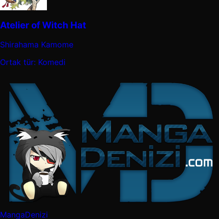
Atelier of Witch Hat
Shirahama Kamome
Ortak tür: Komedi
MangaDenizi