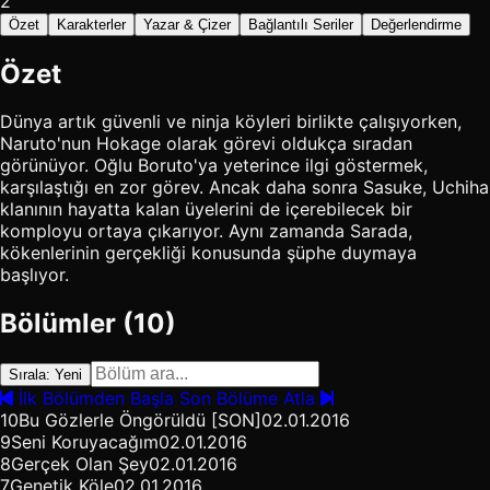
2
Özet
Karakterler
Yazar & Çizer
Bağlantılı Seriler
Değerlendirme
Özet
Dünya artık güvenli ve ninja köyleri birlikte çalışıyorken,
Naruto'nun Hokage olarak görevi oldukça sıradan
görünüyor. Oğlu Boruto'ya yeterince ilgi göstermek,
karşılaştığı en zor görev. Ancak daha sonra Sasuke, Uchiha
klanının hayatta kalan üyelerini de içerebilecek bir
komployu ortaya çıkarıyor. Aynı zamanda Sarada,
kökenlerinin gerçekliği konusunda şüphe duymaya
başlıyor.
Bölümler (10)
Sırala: Yeni
İlk Bölümden Başla
Son Bölüme Atla
10
Bu Gözlerle Öngörüldü [SON]
02.01.2016
9
Seni Koruyacağım
02.01.2016
8
Gerçek Olan Şey
02.01.2016
7
Genetik Köle
02.01.2016