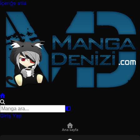
İçeriğe atla
Giriş Yap
Ana sayfa