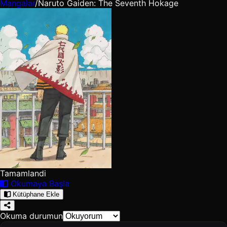
Mangalar
/
Naruto Gaiden: The Seventh Hokage
Tamamlandi
Okumaya Başla
Kütüphane Ekle
Okuma durumun