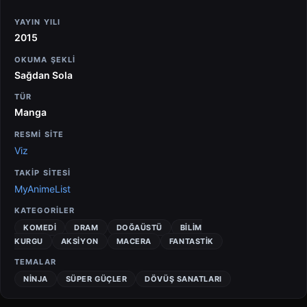
YAYIN YILI
2015
OKUMA ŞEKLI
Sağdan Sola
TÜR
Manga
RESMİ SİTE
Viz
TAKİP SİTESİ
MyAnimeList
KATEGORILER
KOMEDI
DRAM
DOĞAÜSTÜ
BILIM
KURGU
AKSIYON
MACERA
FANTASTIK
TEMALAR
NINJA
SÜPER GÜÇLER
DÖVÜŞ SANATLARI