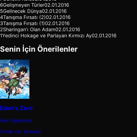
6
Gelişmeyen Türler
02.01.2016
5
Gelinecek Dünya
02.01.2016
4
Tanışma Fırsatı (2)
02.01.2016
3
Tanışma Fırsatı (1)
02.01.2016
2
Sharingan'ı Olan Adam
02.01.2016
1
Yedinci Hokage ve Parlayan Kırmızı Ay
02.01.2016
Senin İçin Önerilenler
Eden's Zero
Hiro Mashima
Ortak tür: Komedi