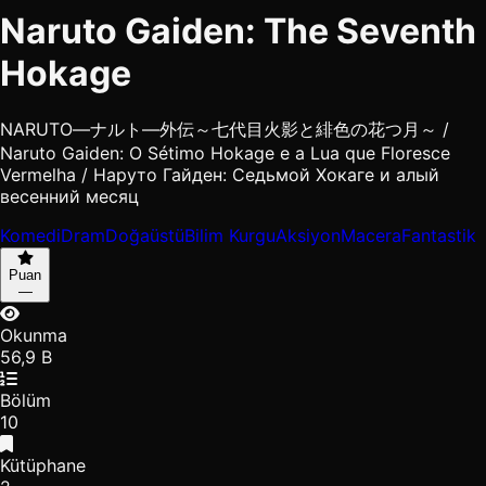
Naruto Gaiden: The Seventh
Hokage
NARUTO―ナルト―外伝～七代目火影と緋色の花つ月～ /
Naruto Gaiden: O Sétimo Hokage e a Lua que Floresce
Vermelha / Наруто Гайден: Седьмой Хокаге и алый
весенний месяц
Komedi
Dram
Doğaüstü
Bilim Kurgu
Aksiyon
Macera
Fantastik
Puan
—
Okunma
56,9 B
Bölüm
10
Kütüphane