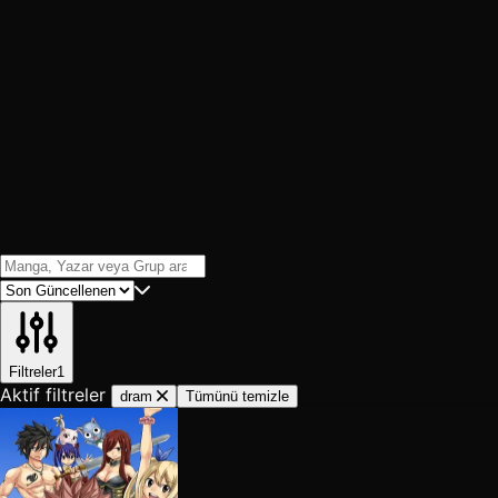
Filtreler
1
Aktif filtreler
dram
Tümünü temizle