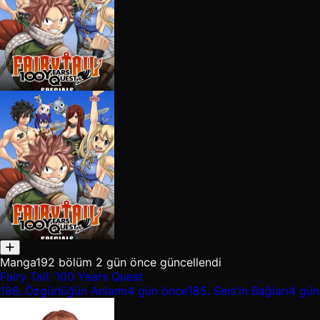
Manga
192 bölüm
2 gün önce güncellendi
Fairy Tail: 100 Years Quest
186.
Özgürlüğün Anlamı
4 gün önce
185.
Seis'in Bağları
4 gün