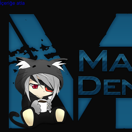
İçeriğe atla