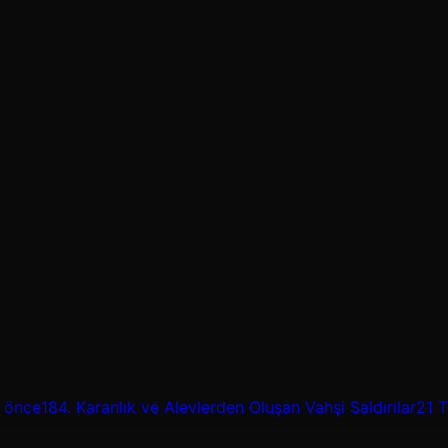
 önce
184.
Karanlık ve Alevlerden Oluşan Vahşi Saldırılar
21 