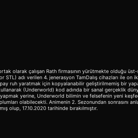
ortak olarak çalışan Rath firmasının yürütmekte olduğu üst-
or STL) adı verilen 4. jenerasyon TamDalış cihazları ile on
pay ruh yaratmak için kopyalanabilir geliştirilmemiş bir yap
ullanarak (Underworld) kod adında bir sanal gerçeklik dünya
yapmak yerine, Underworld bilimin ve felsefenin yeni keşfedil
toplumları olabilecekti. Animenin 2. Sezonundan sonrasını an
ış olup, 17.10.2020 tarihinde bırakılmıştır.