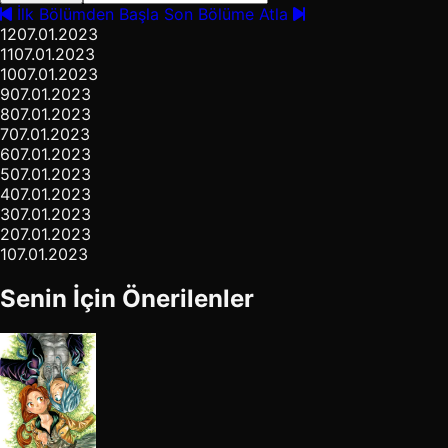
İlk Bölümden Başla
Son Bölüme Atla
12
07.01.2023
11
07.01.2023
10
07.01.2023
9
07.01.2023
8
07.01.2023
7
07.01.2023
6
07.01.2023
5
07.01.2023
4
07.01.2023
3
07.01.2023
2
07.01.2023
1
07.01.2023
Senin İçin Önerilenler