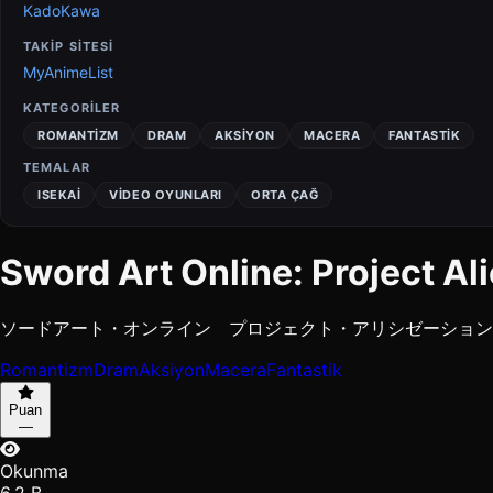
KadoKawa
TAKİP SİTESİ
MyAnimeList
KATEGORILER
ROMANTIZM
DRAM
AKSIYON
MACERA
FANTASTIK
TEMALAR
ISEKAI
VIDEO OYUNLARI
ORTA ÇAĞ
Sword Art Online: Project Ali
ソードアート・オンライン プロジェクト・アリシゼーション
Romantizm
Dram
Aksiyon
Macera
Fantastik
Puan
—
Okunma