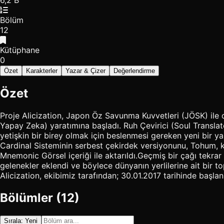
6,2 B
Bölüm
12
Kütüphane
0
Özet
Karakterler
Yazar & Çizer
Değerlendirme
Özet
Proje Alicization, Japon Öz Savunma Kuvvetleri (JÖSK) ile 
Yapay Zeka) yaratımına başladı. Ruh Çevirici (Soul Translat
yetişkin bir birey olmak için beslenmesi gereken yeni bir ya
Cardinal Sisteminin serbest çekirdek versiyonunu, Tohum, k
Mnemonic Görsel içeriği ile aktarıldı.Geçmiş bir çağı tekrar 
gelenekler eklendi ve böylece dünyanın yerlilerine ait bir 
Alicization, ekibimiz tarafından; 30.01.2017 tarihinde başlanm
Bölümler (12)
Sırala: Yeni