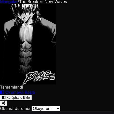
Mangalar
/
The Breaker: New Waves
Tamamlandi
Okumaya Başla
Kütüphane Ekle
Okuma durumun