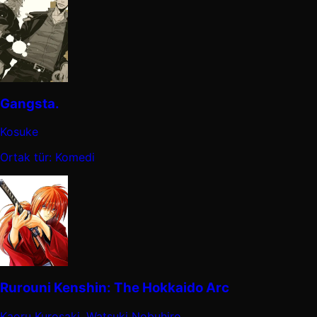
Gangsta.
Kosuke
Ortak tür: Komedi
Rurouni Kenshin: The Hokkaido Arc
Kaoru Kurosaki, Watsuki Nobuhiro