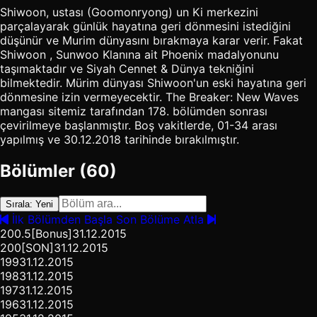
Shiwoon, ustası (Goomonryong) un Ki merkezini
parçalayarak günlük hayatına geri dönmesini istediğini
düşünür ve Murim dünyasını bırakmaya karar verir. Fakat
Shiwoon , Sunwoo Klanına ait Phoenix madalyonunu
taşımaktadır ve Siyah Cennet & Dünya tekniğini
bilmektedir. Mürim dünyası Shiwoon'un eski hayatına geri
dönmesine izin vermeyecektir. The Breaker: New Waves
mangası sitemiz tarafından 178. bölümden sonrası
çevirilmeye başlanmıştır. Boş vakitlerde, 01-34 arası
yapılmış ve 30.12.2018 tarihinde bırakılmıştır.
Bölümler (60)
Sırala: Yeni
İlk Bölümden Başla
Son Bölüme Atla
200.5
[Bonus]
31.12.2015
200
[SON]
31.12.2015
199
31.12.2015
198
31.12.2015
197
31.12.2015
196
31.12.2015