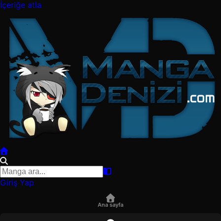
İçeriğe atla
Giriş Yap
Ana sayfa