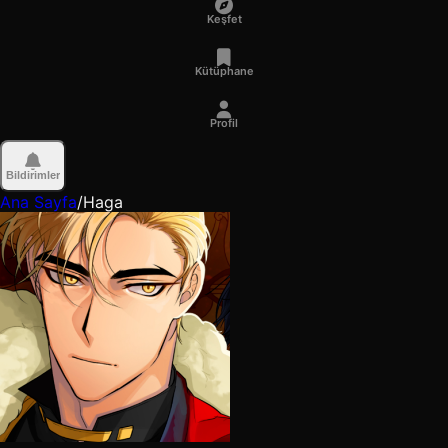
Keşfet
Kütüphane
Profil
Bildirimler
Ana Sayfa
/
Haga