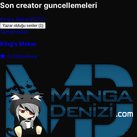
Son creator guncellemeleri
King's Maker
#127.0
Yazar olduğu seriler (1)
Tamamlandı
King's Maker
0.00
Manhwa