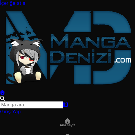
İçeriğe atla
Giriş Yap
Ana sayfa