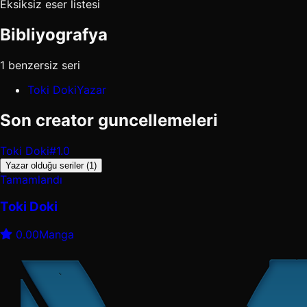
Eksiksiz eser listesi
Bibliyografya
1 benzersiz seri
Toki Doki
Yazar
Son creator guncellemeleri
Toki Doki
#1.0
Yazar olduğu seriler (1)
Tamamlandı
Toki Doki
0.00
Manga