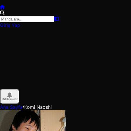
Giriş Yap
Bildirimler
Ana Sayfa
/
Komi Naoshi