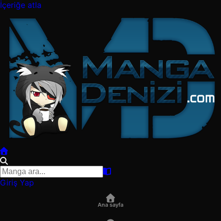
İçeriğe atla
Giriş Yap
Ana sayfa