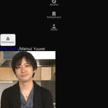
Keşfet
Kütüphane
Profil
Bildirimler
Ana Sayfa
/
Matsui Yuusei