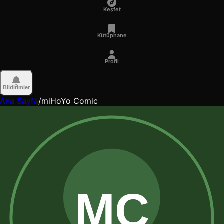
Keşfet
Kütüphane
Profil
Bildirimler
Ana Sayfa
/
miHoYo Comic