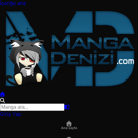
İçeriğe atla
Giriş Yap
Ana sayfa