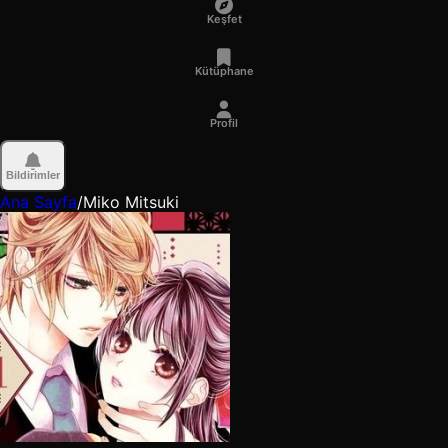
Keşfet
Kütüphane
Profil
Bildirimler
Ana Sayfa
/
Miko Mitsuki