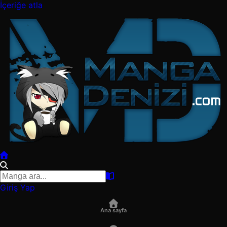
İçeriğe atla
Giriş Yap
Ana sayfa