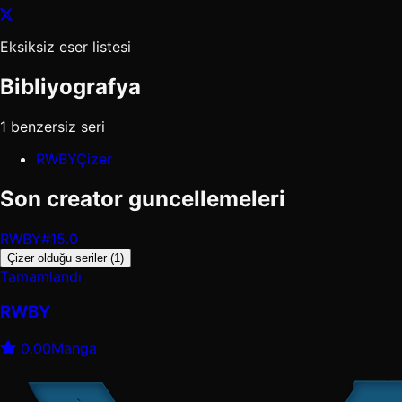
Eksiksiz eser listesi
Bibliyografya
1 benzersiz seri
RWBY
Çizer
Son creator guncellemeleri
RWBY
#15.0
Çizer olduğu seriler (1)
Tamamlandı
RWBY
0.00
Manga