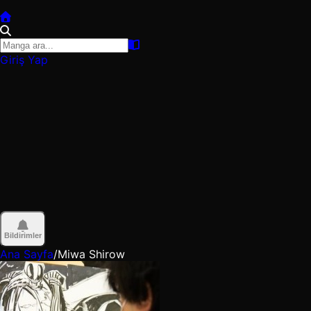
Giriş Yap
Bildirimler
Ana Sayfa
/
Miwa Shirow