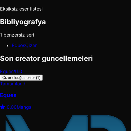
Eksiksiz eser listesi
Bibliyografya
1 benzersiz seri
Eques
Çizer
Son creator guncellemeleri
Eques
#1.0
Çizer olduğu seriler (1)
Tamamlandı
Eques
0.00
Manga