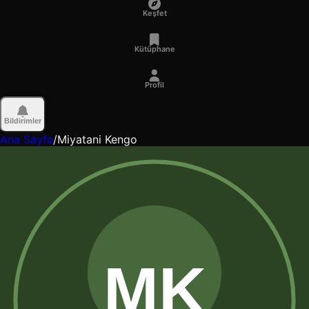
Keşfet
Kütüphane
Profil
Bildirimler
Ana Sayfa
/
Miyatani Kengo