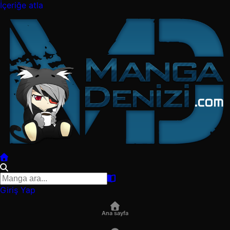
İçeriğe atla
Giriş Yap
Ana sayfa