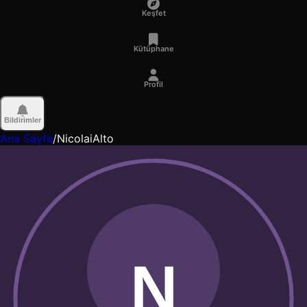
Keşfet
Kütüphane
Profil
Bildirimler
Ana Sayfa
/
NicolaiAlto