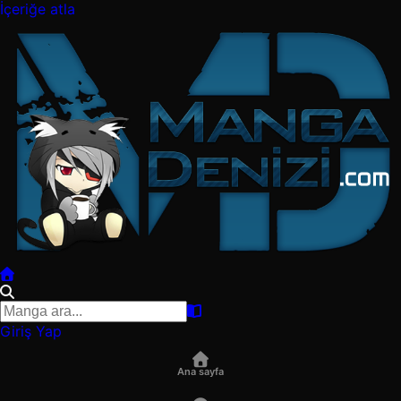
İçeriğe atla
Giriş Yap
Ana sayfa