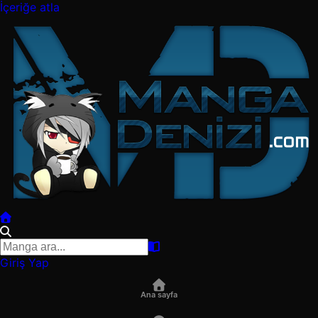
İçeriğe atla
Giriş Yap
Ana sayfa