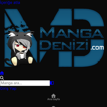
İçeriğe atla
Giriş Yap
Ana sayfa