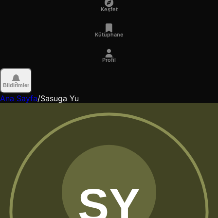
Keşfet
Kütüphane
Profil
Bildirimler
Ana Sayfa
/
Sasuga Yu