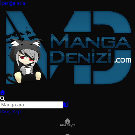
İçeriğe atla
Giriş Yap
Ana sayfa