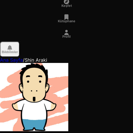
Keşfet
Kütüphane
Profil
Bildirimler
Ana Sayfa
/
Shin Araki