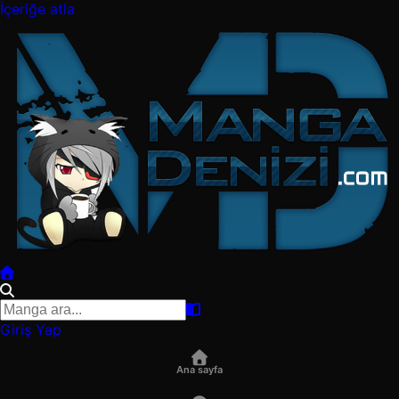
İçeriğe atla
Giriş Yap
Ana sayfa