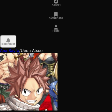
Keşfet
Kütüphane
Profil
Bildirimler
Ana Sayfa
/
Ueda Atsuo