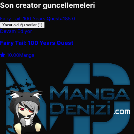
Son creator guncellemeleri
Fairy Tail: 100 Years Quest
#185.0
Yazar olduğu seriler (1)
Devam Ediyor
Fairy Tail: 100 Years Quest
10.00
Manga