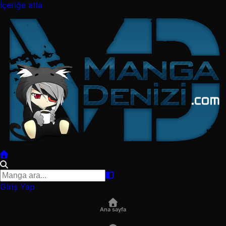
İçeriğe atla
Giriş Yap
Ana sayfa