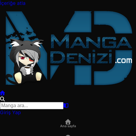
İçeriğe atla
Giriş Yap
Ana sayfa