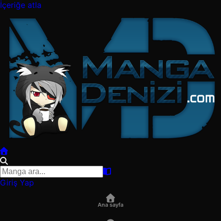
İçeriğe atla
Giriş Yap
Ana sayfa