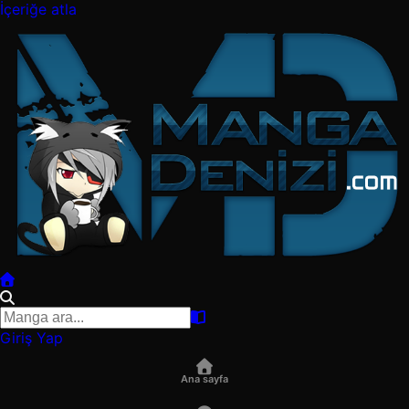
İçeriğe atla
Giriş Yap
Ana sayfa