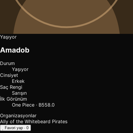
Yaşıyor
Amadob
Durum
Yaşıyor
Cinsiyet
Erkek
Saç Rengi
Sarışın
İlk Görünüm
One Piece · B558.0
Organizasyonlar
Ally of the Whitebeard Pirates
Favori yap
· 0