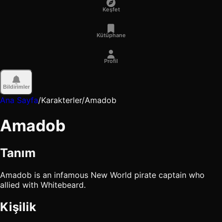
Keşfet
Kütüphane
Profil
Bildirimler
Ana Sayfa
/
Karakterler
/
Amadob
Amadob
Tanım
Amadob is an infamous New World pirate captain who
allied with Whitebeard.
Kişilik