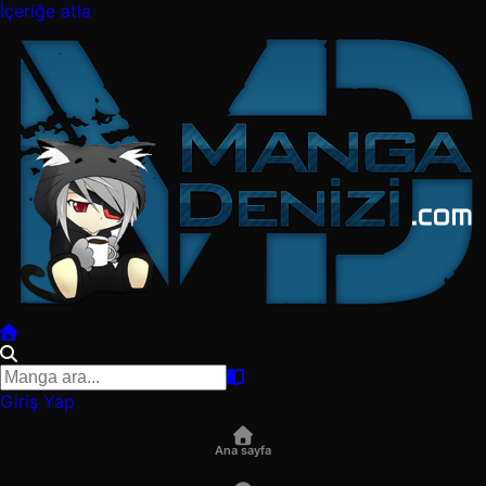
İçeriğe atla
Giriş Yap
Ana sayfa