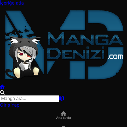
İçeriğe atla
Giriş Yap
Ana sayfa