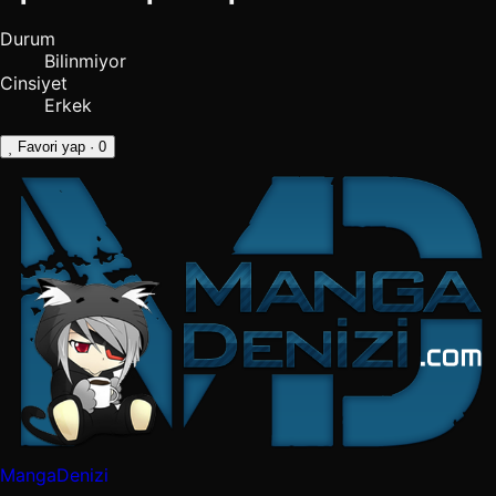
Durum
Bilinmiyor
Cinsiyet
Erkek
Favori yap
· 0
MangaDenizi