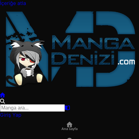
İçeriğe atla
Giriş Yap
Ana sayfa