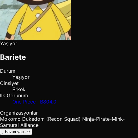
Yaşıyor
Bariete
Durum
Yaşıyor
Cinsiyet
Erkek
İlk Görünüm
One Piece · B804.0
Organizasyonlar
Mokomo Dukedom (Recon Squad)
Ninja-Pirate-Mink-
Samurai Alliance
Favori yap
· 0