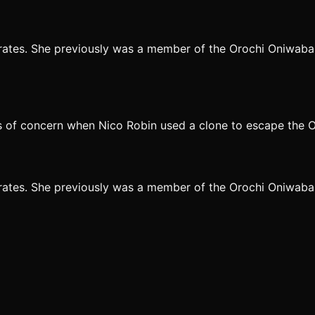
irates. She previously was a member of the Orochi Oniwab
s of concern when Nico Robin used a clone to escape the 
irates. She previously was a member of the Orochi Oniwab