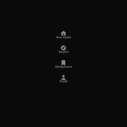
Ana sayfa
Keşfet
Kütüphane
Profil