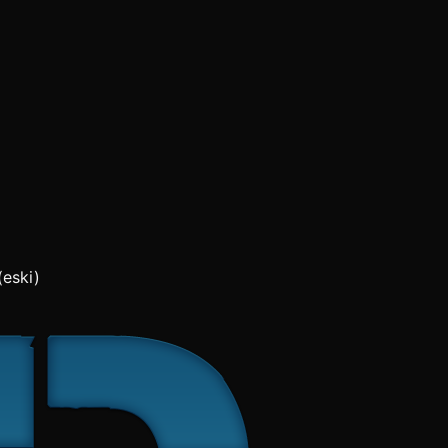
(eski)