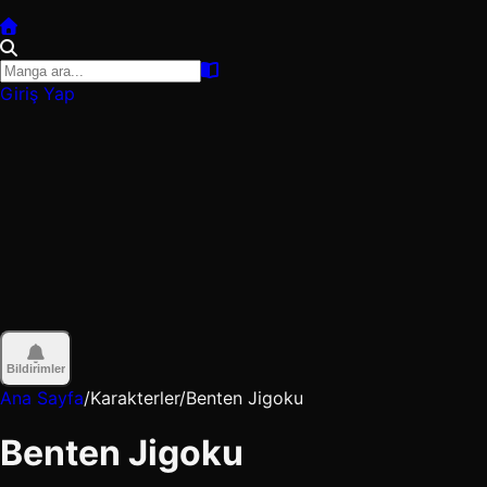
Giriş Yap
Bildirimler
Ana Sayfa
/
Karakterler
/
Benten Jigoku
Benten Jigoku