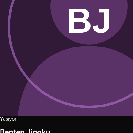
Yaşıyor
Benten Jigoku