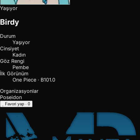
Yaşıyor
Birdy
Durum
Yaşıyor
Cinsiyet
Kadın
Göz Rengi
Pembe
İlk Görünüm
One Piece · B101.0
Organizasyonlar
Poseidon
Favori yap
· 0