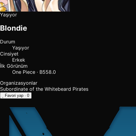
Yaşıyor
Blondie
Durum
Yaşıyor
Cinsiyet
Erkek
İlk Görünüm
One Piece · B558.0
Organizasyonlar
Subordinate of the Whitebeard Pirates
Favori yap
· 0