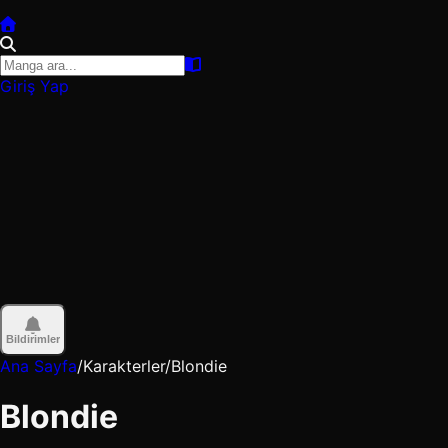
Giriş Yap
Bildirimler
Ana Sayfa
/
Karakterler
/
Blondie
Blondie