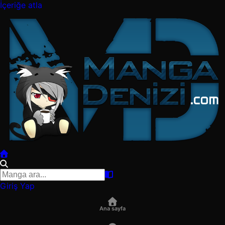
İçeriğe atla
Giriş Yap
Ana sayfa