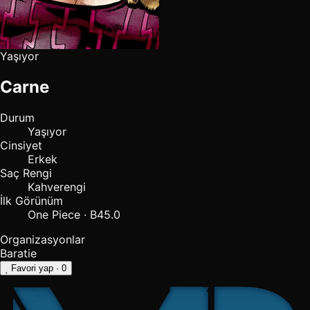
Yaşıyor
Carne
Durum
Yaşıyor
Cinsiyet
Erkek
Saç Rengi
Kahverengi
İlk Görünüm
One Piece · B45.0
Organizasyonlar
Baratie
Favori yap
· 0