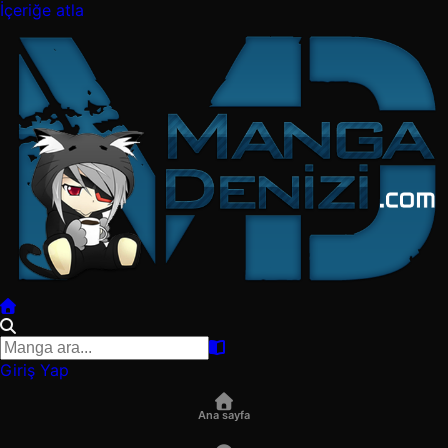
İçeriğe atla
Giriş Yap
Ana sayfa