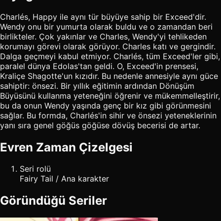
Charlés, Happy ile aynı tür büyüye sahip bir Exceed'dir.
Wendy onu bir yumurta olarak buldu ve o zamandan beri
birlikteler. Çok yakınlar ve Charles, Wendy'yi tehlikeden
korumayı görevi olarak görüyor. Charles katı ve gergindir.
Dalga geçmeyi kabul etmiyor. Charlés, tüm Exceed'ler gibi,
paralel dünya Edolas'tan geldi. O, Exceed'in prensesi,
Kraliçe Shagotte'un kızıdır. Bu nedenle annesiyle aynı güce
sahiptir: önsezi. Bir yıllık eğitimin ardından Dönüşüm
Büyüsünü kullanma yeteneğini öğrenir ve mükemmelleştirir,
bu da onun Wendy yaşında genç bir kız gibi görünmesini
sağlar. Bu formda, Charlés'in sihir ve önsezi yeteneklerinin
yanı sıra genel göğüs göğüse dövüş becerisi de artar.
Evren Zaman Çizelgesi
Seri rolü
Fairy Tail / Ana karakter
Göründüğü Seriler