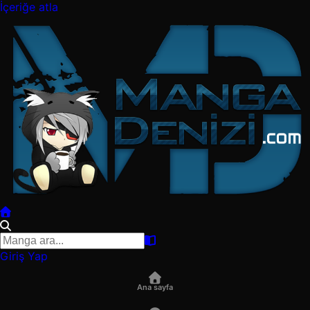
İçeriğe atla
Giriş Yap
Ana sayfa