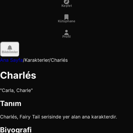
Keşfet
Kütüphane
Profil
Bildirimler
Ana Sayfa
/
Karakterler
/
Charlés
Charlés
"Carla, Charle"
Tanım
Charlés, Fairy Tail serisinde yer alan ana karakterdir.
Biyografi