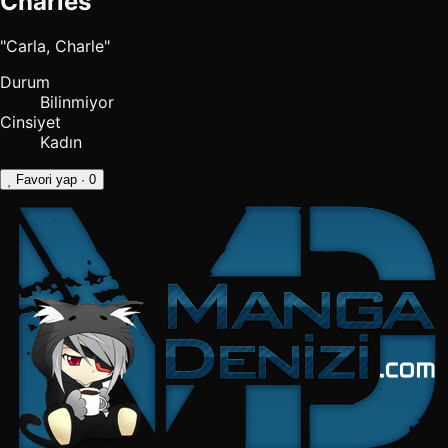
Charlés
"Carla, Charle"
Durum
Bilinmiyor
Cinsiyet
Kadın
Favori yap
· 0