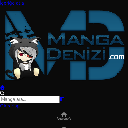
İçeriğe atla
Giriş Yap
Ana sayfa