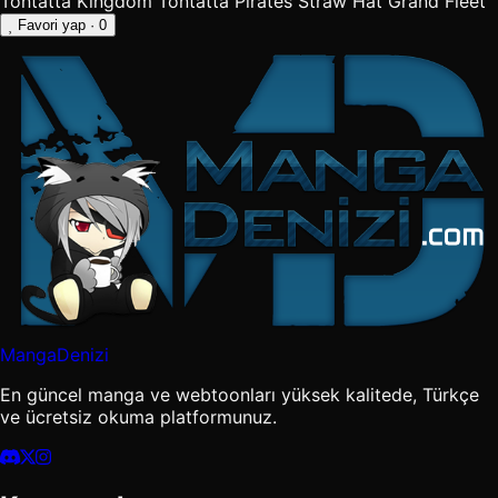
Tontatta Kingdom
Tontatta Pirates
Straw Hat Grand Fleet
Favori yap
· 0
MangaDenizi
En güncel manga ve webtoonları yüksek kalitede, Türkçe
ve ücretsiz okuma platformunuz.