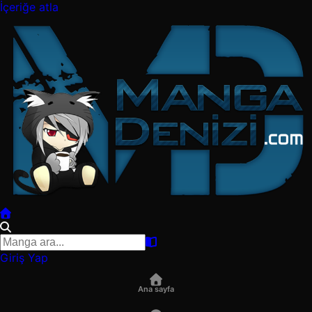
İçeriğe atla
Giriş Yap
Ana sayfa