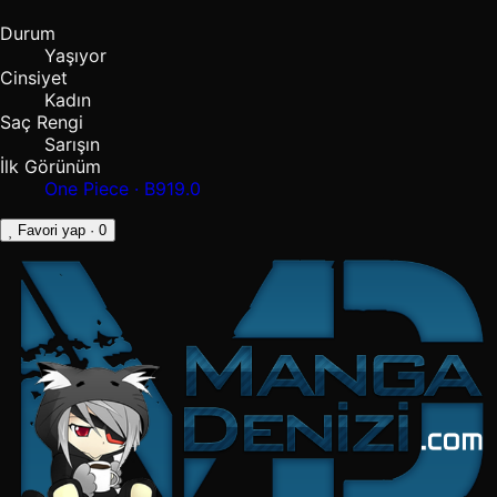
Durum
Yaşıyor
Cinsiyet
Kadın
Saç Rengi
Sarışın
İlk Görünüm
One Piece · B919.0
Favori yap
· 0