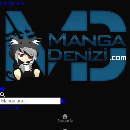
İçeriğe atla
Giriş Yap
Ana sayfa