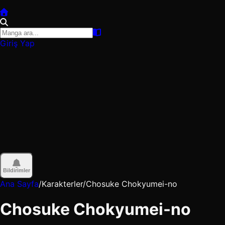
Giriş Yap
Bildirimler
Ana Sayfa
/
Karakterler
/
Chosuke Chokyumei-no
Chosuke Chokyumei-no