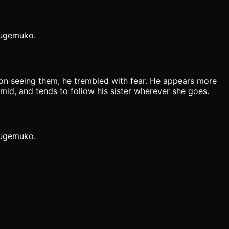
Jugemuko.
upon seeing them, he trembled with fear. He appears more
imid, and tends to follow his sister wherever she goes.
Jugemuko.