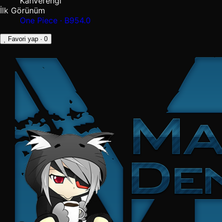
Kahverengi
İlk Görünüm
One Piece · B954.0
Favori yap
· 0