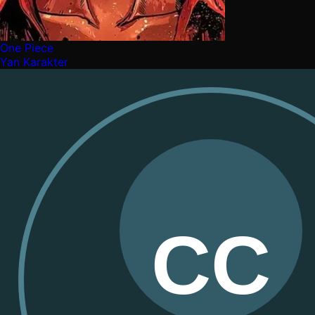
One Piece
Yan Karakter