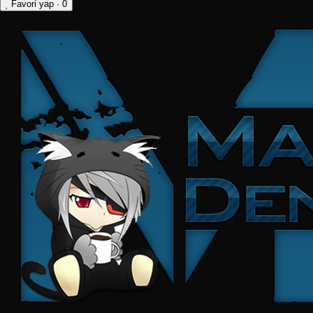
Favori yap
· 0