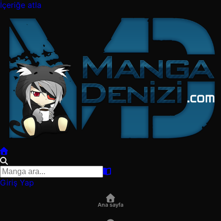
İçeriğe atla
Giriş Yap
Ana sayfa