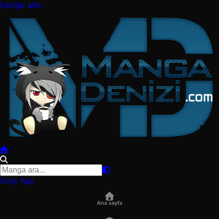
İçeriğe atla
Giriş Yap
Ana sayfa