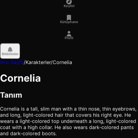
Keşfet
Kütüphane
Profil
Bildirimler
Ana Sayfa
/
Karakterler
/
Cornelia
Cornelia
Tanım
Cornelia is a tall, slim man with a thin nose, thin eyebrows,
and long, light-colored hair that covers his right eye. He
wears a light-colored top underneath a long, light-colored
coat with a high collar. He also wears dark-colored pants
and dark-colored boots.