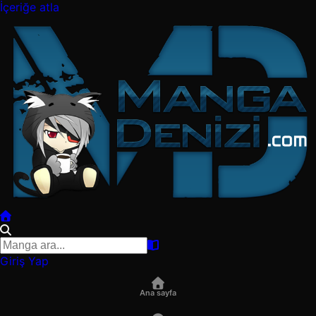
İçeriğe atla
Giriş Yap
Ana sayfa