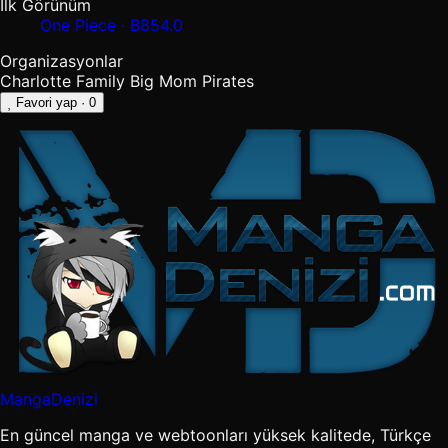
İlk Görünüm
One Piece · B854.0
Organizasyonlar
Charlotte Family
Big Mom Pirates
Favori yap
· 0
MangaDenizi
En güncel manga ve webtoonları yüksek kalitede, Türkçe