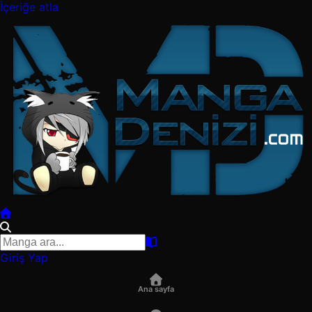
İçeriğe atla
Giriş Yap
Ana sayfa