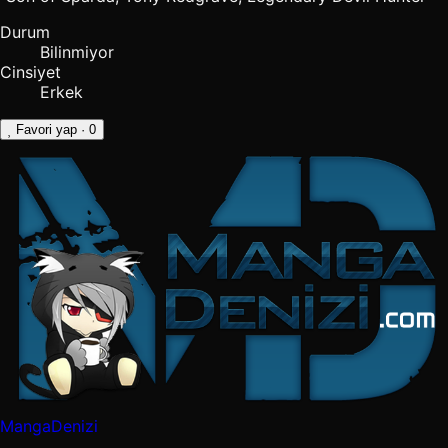
Durum
Bilinmiyor
Cinsiyet
Erkek
Favori yap
· 0
MangaDenizi