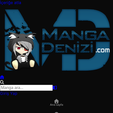
İçeriğe atla
Giriş Yap
Ana sayfa