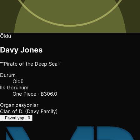
Öldü
Davy Jones
""Pirate of the Deep Sea""
Durum
Öldü
İlk Görünüm
One Piece · B306.0
Organizasyonlar
Clan of D. (Davy Family)
Favori yap
· 0