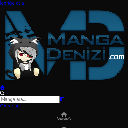
İçeriğe atla
Giriş Yap
Ana sayfa