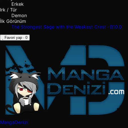
Erkek
Irk / Tür
Demon
İlk Görünüm
The Strongest Sage with the Weakest Crest · B10.0
Favori yap
· 0
MangaDenizi