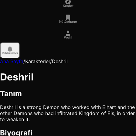
Keşfet
Kütüphane
Profil
Bildirimler
Ana Sayfa
/
Karakterler
/
Deshril
Deshril
Tanım
Deshril is a strong Demon who worked with Elhart and the
other Demons who had infiltrated Kingdom of Eis, in order
to weaken it.
Biyografi