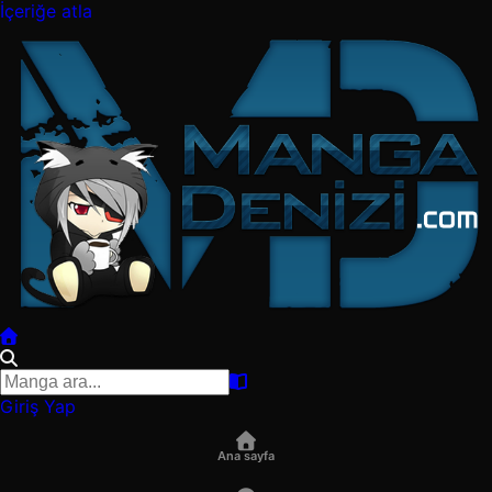
İçeriğe atla
Giriş Yap
Ana sayfa