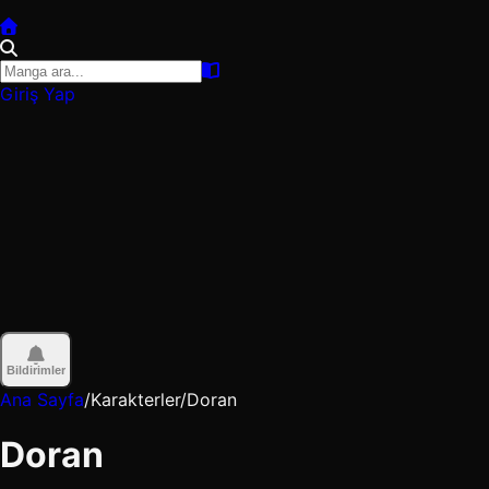
Giriş Yap
Bildirimler
Ana Sayfa
/
Karakterler
/
Doran
Doran