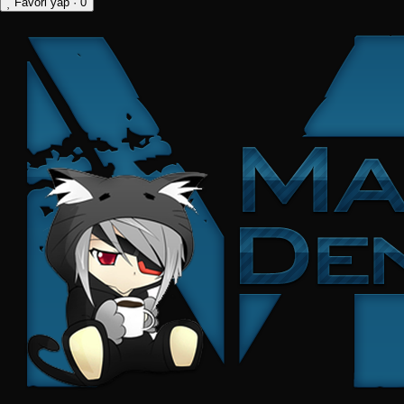
Favori yap
· 0