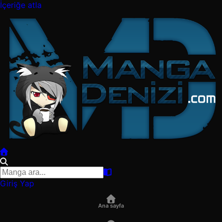
İçeriğe atla
Giriş Yap
Ana sayfa